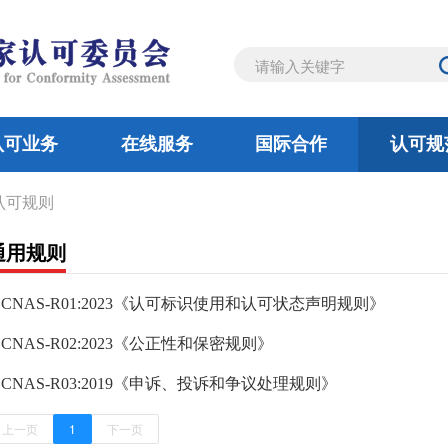
认可业务
在线服务
国际合作
认可规
机构
验室
认可规则
全球认可合作组织
工作规则
认证机构
概况
通知公告
审定与核查机构
检验机构
亚太认可合作组织
工作动态
法律及法规
实验室
委员风采
认证机构
部门
双
通用规则
CNAS-R01:2023《认可标识使用和认可状态声明规则》
CNAS-R02:2023《公正性和保密规则》
CNAS-R03:2019《申诉、投诉和争议处理规则》
上一页
1
下一页