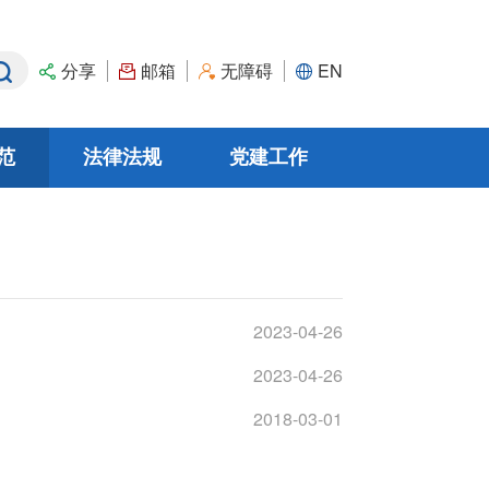
分享
邮箱
无障碍
EN
范
法律法规
党建工作
规章
边认可合作
党建动态
资深顾问
审定与核查机构
规范性文件/政策性文件
廉政文化
群团工作
2023-04-26
2023-04-26
2018-03-01