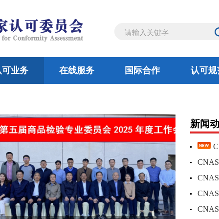
认可业务
在线服务
国际合作
认可规
机构
验室
全球认可合作组织
工作规则
认证机构
概况
通知公告
审定与核查机构
检验机构
亚太认可合作组织
工作动态
法律及法规
实验室
委员风采
认证机构
部门
双
新闻
C