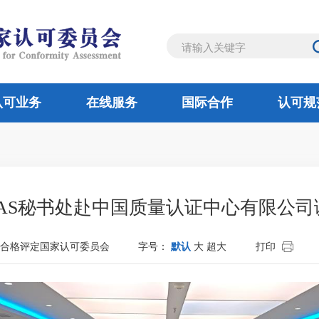
认可业务
在线服务
国际合作
认可规
机构
验室
全球认可合作组织
工作规则
认证机构
概况
通知公告
审定与核查机构
检验机构
亚太认可合作组织
工作动态
法律及法规
实验室
委员风采
认证机构
部门
双
NAS秘书处赴中国质量认证中心有限公司
合格评定国家认可委员会
字号：
默认
大
超大
打印