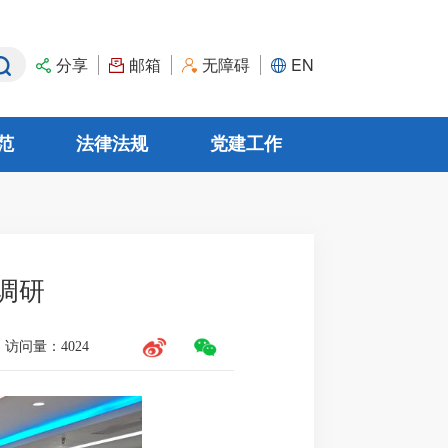
分享
邮箱
无障碍
EN
范
法律法规
党建工作
规章
边认可合作
党建动态
资深顾问
审定与核查机构
规范性文件/政策性文件
廉政文化
群团工作
调研
访问量：
4024