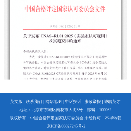
英文版 |
联系我们
|
网站地图
|
申诉投诉
|
廉政举报
|
诚聘英才
地址：北京市东城区南花市大街8号 邮编：100062
版权所有：中国合格评定国家认可委员会 未经许可，不得转载
京ICP备06027245号-2